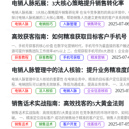
电销人脉拓展：3大核心策略提升销售转化率
电销人脉拓展：3大核心策略提升销售转化率 在当今竞争激烈的商业环境中
探讨电销人脉拓展的三大核心策略，帮助销售人员建立更有效的客户关系网络。 
2025-07-06
电销人脉
电销技巧
人脉管理
销售转化
高效获客指南：如何精准获取目标客户手机号
一、手机号获客的核心价值 在数字化营销时代，手机号作为最直接的客户触达渠
源可提升销售团队工作效率40%以上 二、合规获取手机号的6大途径 1. 企业自有
2025-07-
获客教程
获客教程
手机号获取
精准营销
电销人脉管理中的法人核验：提升业务精准度
电销人脉管理中法人核验的重要性 在电销业务中，精准的目标客户定位是提
程，电销团队可以避免无效联系，降低沟通成本，提高业务效率。 一、法人核验的
2025-0
电销人脉
法人核验
电销人脉
企业信息核验
销售话术实战指南：高效找客的5大黄金法则
销售话术实战指南：高效找客的5大黄金法则 在竞争激烈的市场环境中，如
破。 一、精准定位目标客户 成功的销售始于精准的客户定位。销售人员需要明确
2025-07-05
销售话术
销售话术
客户开发
找客技巧