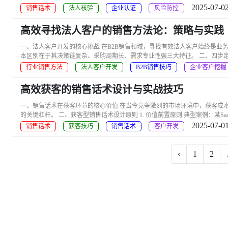
2025-07-02
销售话术
法人核验
企业认证
风险防控
高效寻找法人客户的销售方法论：策略与实践
一、法人客户开发的核心挑战 在B2B销售领域，寻找有效法人客户始终是业务
本区别在于其决策链复杂、采购周期长、需求专业性强三大特征。 二、四步定位法人
行业销售方法
法人客户开发
B2B销售技巧
企业客户挖掘
高效获客的销售话术设计与实战技巧
一、销售话术在获客环节的核心价值 在当今竞争激烈的市场环境中，获客成本持续
的关键杠杆。 二、获客型销售话术设计原则 1. 价值前置原则 典型案例：某SaaS企业
2025-07-01
销售话术
获客技巧
销售话术
客户开发
‹
1
2