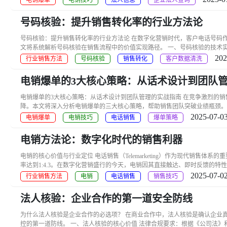
电销爆单
电销技巧
法人信息
企业法人查询
号码核验：提升销售转化率的行业方法论
号码核验：提升销售转化率的行业方法论 在数字化营销时代，客户电话号码
文将系统解析号码核验在销售流程中的价值实现路径。 一、号码核验的技术实现
202
行业销售方法
号码核验
销售转化
客户数据清洗
电销爆单的3大核心策略：从话术设计到团队
电销爆单的3大核心策略：从话术设计到团队管理的实战指南 在竞争激烈的
降。本文将深入分析电销爆单的三大核心策略，帮助销售团队突破业绩瓶颈。 
2025-07-03
电销爆单
电销技巧
电话销售
爆单策略
电销方法论：数字化时代的销售利器
电销的核心价值与行业定位 电话销售（Telemarketing）作为现代销售体
率达到1:4.3。在数字化营销盛行的今天，电销因其直接触达、即时反馈的特性
2025-07-02
行业销售方法
电销
电话销售
销售技巧
法人核验：企业合作的第一道安全防线
为什么法人核验是企业合作的必选项？ 在商业合作中，法人核验是确认企业真
控的第一道防线。 一、法人核验的核心价值 法律合规要求：根据《公司法》和