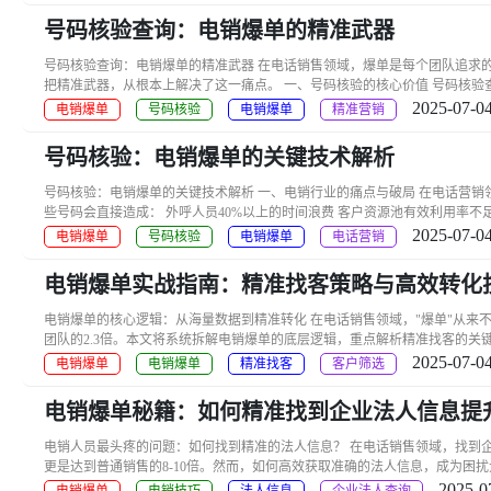
号码核验查询：电销爆单的精准武器
号码核验查询：电销爆单的精准武器 在电话销售领域，爆单是每个团队追求
把精准武器，从根本上解决了这一痛点。 一、号码核验的核心价值 号码核验查
2025-07-04
电销爆单
号码核验
电销爆单
精准营销
号码核验：电销爆单的关键技术解析
号码核验：电销爆单的关键技术解析 一、电销行业的痛点与破局 在电话营销领
些号码会直接造成： 外呼人员40%以上的时间浪费 客户资源池有效利用率不足6.
2025-07-04
电销爆单
号码核验
电销爆单
电话营销
电销爆单实战指南：精准找客策略与高效转化
电销爆单的核心逻辑：从海量数据到精准转化 在电话销售领域，"爆单"从来不
团队的2.3倍。本文将系统拆解电销爆单的底层逻辑，重点解析精准找客的关键环节
2025-07-04
电销爆单
电销爆单
精准找客
客户筛选
电销爆单秘籍：如何精准找到企业法人信息提
电销人员最头疼的问题：如何找到精准的法人信息？ 在电话销售领域，找到
更是达到普通销售的8-10倍。然而，如何高效获取准确的法人信息，成为困扰大
2025-0