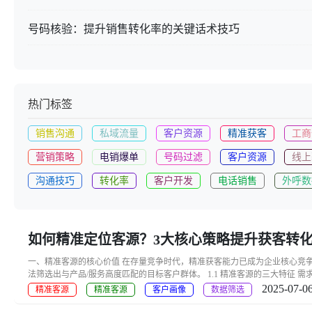
号码核验：提升销售转化率的关键话术技巧
热门标签
销售沟通
私域流量
客户资源
精准获客
工商
营销策略
电销爆单
号码过滤
客户资源
线上
沟通技巧
转化率
客户开发
电话销售
外呼数
如何精准定位客源？3大核心策略提升获客转
一、精准客源的核心价值 在存量竞争时代，精准获客能力已成为企业核心竞争
法筛选出与产品/服务高度匹配的目标客户群体。 1.1 精准客源的三大特征 需求
2025-07-06
精准客源
精准客源
客户画像
数据筛选