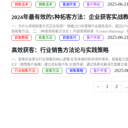
2025-06-21
销售话术
销售话术
客源开发
客户转化
2024年最有效的5种拓客方法：企业获客实战
一、为什么传统拓客方式正在失效？ 根据2023年营销行业报告显示，超过
效拓客方法。 二、5种高效拓客方法论 1. 内容营销获客（Content Marketi
2025-06-21
获客教程
拓客方法
获客技巧
客户开发
高效获客：行业销售方法论与实践策略
一、获客的本质与行业销售的核心逻辑 在竞争激烈的市场环境中，获客能力
ICP（理想客户画像）建立目标客户库 价值传递：通过场景化解决方案建立差异
2025-0
行业销售方法
获客方法
销售策略
客户开发
‹
1
2
..