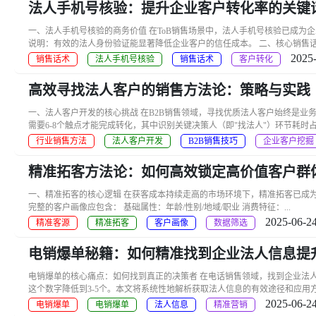
法人手机号核验：提升企业客户转化率的关键
一、法人手机号核验的商务价值 在ToB销售场景中，法人手机号核验已成为
说明：有效的法人身份验证能显著降低企业客户的信任成本。 二、核心销售话术框架
2025-
销售话术
法人手机号核验
销售话术
客户转化
高效寻找法人客户的销售方法论：策略与实践
一、法人客户开发的核心挑战 在B2B销售领域，寻找优质法人客户始终是业务增
需要6-8个触点才能完成转化，其中识别关键决策人（即"找法人"）环节耗时占比达
行业销售方法
法人客户开发
B2B销售技巧
企业客户挖掘
精准拓客方法论：如何高效锁定高价值客户群
一、精准拓客的核心逻辑 在获客成本持续走高的市场环境下，精准拓客已成为企业降
完整的客户画像应包含： 基础属性：年龄/性别/地域/职业 消费特征：...
2025-06-24
精准客源
精准拓客
客户画像
数据筛选
电销爆单秘籍：如何精准找到企业法人信息提
电销爆单的核心痛点：如何找到真正的决策者 在电话销售领域，找到企业法人
这个数字降低到3-5个。本文将系统性地解析获取法人信息的有效途径和应用方法。
2025-06-24
电销爆单
电销爆单
法人信息
精准营销