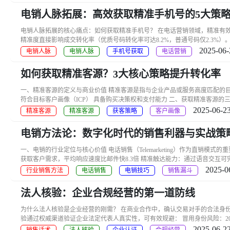
电销人脉拓展：高效获取精准手机号的5大策
电销人脉拓展的核心痛点：如何获取精准手机号？ 在电话营销领域，精准有效
精准度直接影响成交转化率（优质号码转化率可达8.2%，普通号码仅2.3%）
2025-06-
电销人脉
电销人脉
手机号获取
电话营销
如何获取精准客源？3大核心策略提升转化率
一、精准客源的定义与商业价值 精准客源是指与企业产品或服务高度匹配的目标
符合目标客户画像（ICP） 具备购买决策权和支付能力 二、获取精准客源的三大核
2025-06-23
精准客源
精准客源
获客策略
客户画像
电销方法论：数字化时代的销售利器与实战策
一、电销的行业定位与核心价值 电话销售（Telemarketing）作为直销模式的重
获取客户需求，平均响应速度比邮件快8.3倍 精准触达能力：通过语音交互可完
2025-0
行业销售方法
电话销售
电销技巧
销售漏斗
法人核验：企业合规经营的第一道防线
为什么法人核验是企业经营的刚需？ 在商业合作中，确认交易对手的合法身份
验通过权威渠道验证企业法定代表人真实性，可有效规避： 冒用身份风险：2022
2025-06-22