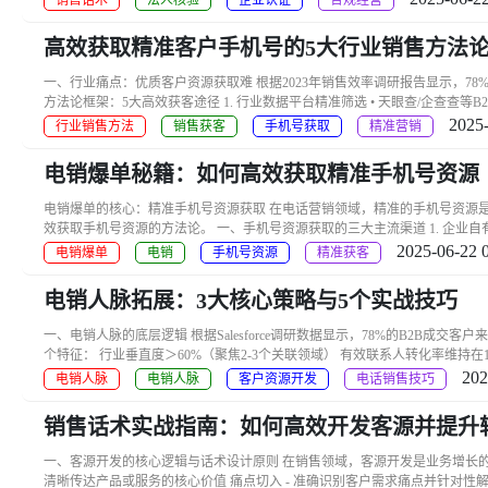
销售话术
法人核验
企业认证
合规经营
高效获取精准客户手机号的5大行业销售方法
一、行业痛点：优质客户资源获取难 根据2023年销售效率调研报告显示，78
方法论框架：5大高效获客途径 1. 行业数据平台精准筛选 • 天眼查/企查查等B
2025-
行业销售方法
销售获客
手机号获取
精准营销
电销爆单秘籍：如何高效获取精准手机号资源
电销爆单的核心：精准手机号资源获取 在电话营销领域，精准的手机号资源
效获取手机号资源的方法论。 一、手机号资源获取的三大主流渠道 1. 企业自有
2025-06-22 
电销爆单
电销
手机号资源
精准获客
电销人脉拓展：3大核心策略与5个实战技巧
一、电销人脉的底层逻辑 根据Salesforce调研数据显示，78%的B2
个特征： 行业垂直度＞60%（聚焦2-3个关联领域） 有效联系人转化率维持在15%-2
202
电销人脉
电销人脉
客户资源开发
电话销售技巧
销售话术实战指南：如何高效开发客源并提升
一、客源开发的核心逻辑与话术设计原则 在销售领域，客源开发是业务增长的基
清晰传达产品或服务的核心价值 痛点切入 - 准确识别客户需求痛点并针对性解决 