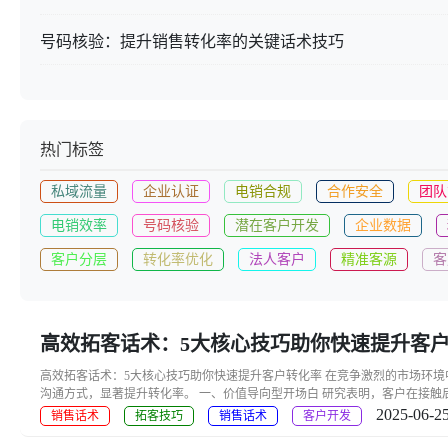
号码核验：提升销售转化率的关键话术技巧
热门标签
私域流量
企业认证
电销合规
合作安全
团队
电销效率
号码核验
潜在客户开发
企业数据
客户分层
转化率优化
法人客户
精准客源
客
高效拓客话术：5大核心技巧助你快速提升客
高效拓客话术：5大核心技巧助你快速提升客户转化率 在竞争激烈的市场环
沟通方式，显著提升转化率。 一、价值导向型开场白 研究表明，客户在接触后
2025-06-25
销售话术
拓客技巧
销售话术
客户开发