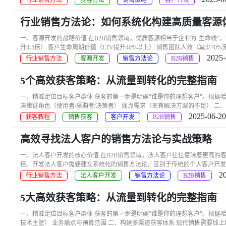
行业销售方法
获客方法
销售策略
客户开发
行业销售方法论：如何系统化构建高质量客源
一、客源开发的战略价值 在B2B销售领域，优质客源相当于企业的"生命线"。
升3-5倍） 客户生命周期价值（LTV提升40%以上） 销售团队人效（减少70%
2025-
行业销售方法
客源开发
销售方法论
B2B销售
5个高效获客策略：从流量到转化的完整指南
一、精准定位目标客户群体 获客的第一步是明确"谁是你的理想客户"。根据
决策链角色（使用者/采购者/决策者） 痛点需求（现有解决方案的不足） 二、构
2025-06-20
获客教程
销售获客
客户开发
B2B销售
高效寻找法人客户的销售方法论与实战策略
一、法人客户开发的核心价值 在B2B销售领域，法人客户往往意味着更高的客单价
倍。开发法人客户需要建立系统化的销售方法论，区别于传统的个人客户开发模式。
2
行业销售方法
法人客户开发
销售方法论
B2B销售
5大高效获客策略：从流量到转化的完整指南
一、精准定位目标客户群体 获客的第一步是明确"谁是你的理想客户"。根据
技术主管） 业务痛点与预算范围 二、构建多渠道获客体系 现代销售需要线上线