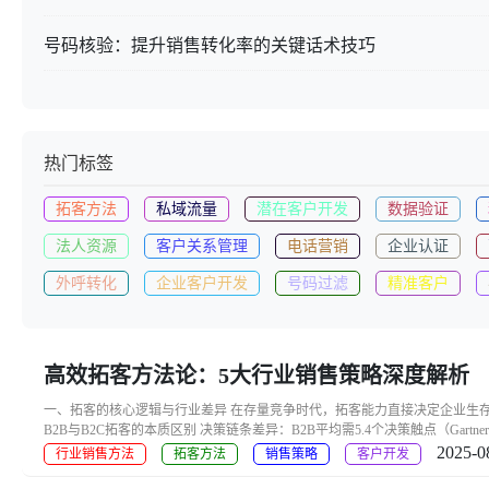
号码核验：提升销售转化率的关键话术技巧
热门标签
拓客方法
私域流量
潜在客户开发
数据验证
法人资源
客户关系管理
电话营销
企业认证
外呼转化
企业客户开发
号码过滤
精准客户
高效拓客方法论：5大行业销售策略深度解析
一、拓客的核心逻辑与行业差异 在存量竞争时代，拓客能力直接决定企业生存空间
B2B与B2C拓客的本质区别 决策链条差异：B2B平均需5.4个决策触点（Gartn
2025-0
行业销售方法
拓客方法
销售策略
客户开发