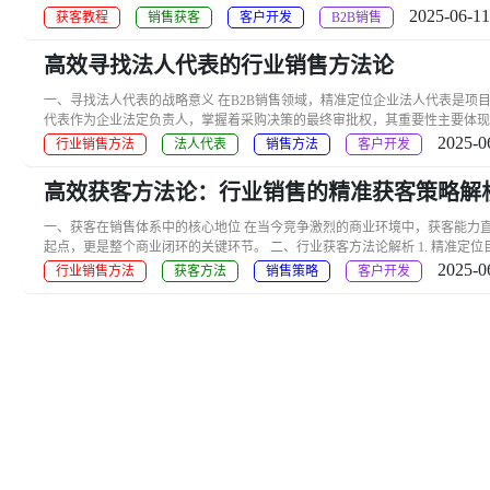
2025-06-11
获客教程
销售获客
客户开发
B2B销售
高效寻找法人代表的行业销售方法论
一、寻找法人代表的战略意义 在B2B销售领域，精准定位企业法人代表是项目推进
代表作为企业法定负责人，掌握着采购决策的最终审批权，其重要性主要体现在
2025-0
行业销售方法
法人代表
销售方法
客户开发
高效获客方法论：行业销售的精准获客策略解
一、获客在销售体系中的核心地位 在当今竞争激烈的商业环境中，获客能力直接决
起点，更是整个商业闭环的关键环节。 二、行业获客方法论解析 1. 精准定位目
2025-0
行业销售方法
获客方法
销售策略
客户开发