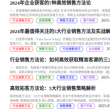
2024年企业获客的7种高效销售方法论
一、获客策略在销售体系中的核心地位 在当今竞争激烈的商业环境中，获客能力直接
统梳理7种经过市场验证的高效获客方法论，帮助企业构建可持续的客户增长引擎。 
2025-
行业销售方法
获客策略
销售方法论
客户获取
2024年最值得关注的5大行业销售方法及实战
一、价值导向销售（Value-Based Selling）的崛起 在价格战日益激烈的市
提高35%。 核心要素： 量化解决方案的ROI 建立客户成本-收益分析模型 定制化
2
行业销售方法
销售方法论
行业销售技巧
B2B销售
行业销售方法论：如何高效获取精准客源的三
一、精准定位：构建客户画像的黄金法则 在B2B销售领域，80%的无效沟
架构、采购决策链 行为特征：历史采购记录、供应商替换周期 痛点图谱：通过客
2025-
行业销售方法
客源开发
销售方法论
客户获取
高效拓客方法论：5大行业销售策略解析
高效拓客方法论：5大行业销售策略解析 在当今竞争激烈的商业环境中，拓
准画像+数据驱动拓客法 核心逻辑：通过建立客户精准画像，结合数据分析技术实
2025-0
行业销售方法
拓客方法
销售策略
客户开发