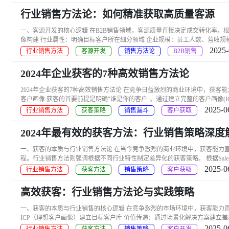
行业销售方法论：如何精准获取高质量客源
一、客源开发的核心逻辑 在B2B销售领域，客源质量直接决定成交转化率。根据S
像构建 行业属性：明确目标客户所在细分领域 企业规模：员工人数、营收规模等
2025-
行业销售方法
客源开发
销售方法论
B2B销售
2024年企业获客的7种高效销售方法论
2024年企业获客的7种高效销售方法论 在竞争日益激烈的商业环境中，获
客户画像 获客的首要前提是明确"谁是你的客户"。通过建立完整的客户画像(ICP
2025-0
行业销售方法
获客策略
销售漏斗
客户获取
2024年最有效的获客方法：行业销售策略深度
一、获客的本质与行业销售方法论 在当今竞争激烈的商业环境中，获客能力直接决定
程。行业销售方法则强调根据不同行业特性制定差异化的获客策略。 根据Salesf
2025-0
行业销售方法
获客方法
销售策略
客户获取
高效获客：行业销售方法论与实践策略
一、获客的本质与行业销售的核心逻辑 在竞争激烈的市场环境中，获客能力
ICP（理想客户画像）建立目标客户库 价值传递：通过场景化解决方案建立差异
2025-0