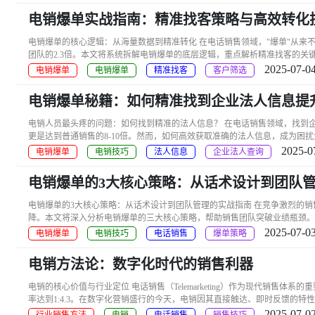
电销爆单实战指南：精准找客策略与高效转化
电销爆单的核心逻辑：从海量数据到精准转化 在电话销售领域，"爆单"从来不
团队的2.3倍。本文将系统拆解电销爆单的底层逻辑，重点解析精准找客的关键环节
2025-07-04
电销爆单
电销爆单
精准找客
客户筛选
电销爆单秘籍：如何精准找到企业法人信息提
电销人员最头疼的问题：如何找到精准的法人信息？ 在电话销售领域，找到
更是达到普通销售的8-10倍。然而，如何高效获取准确的法人信息，成为困扰大
2025-0
电销爆单
电销技巧
法人信息
企业法人查询
电销爆单的3大核心策略：从话术设计到团队
电销爆单的3大核心策略：从话术设计到团队管理的实战指南 在竞争激烈的
降。本文将深入分析电销爆单的三大核心策略，帮助销售团队突破业绩瓶颈。 
2025-07-03
电销爆单
电销技巧
电话销售
爆单策略
电销方法论：数字化时代的销售利器
电销的核心价值与行业定位 电话销售（Telemarketing）作为现代销售体
率达到1:4.3。在数字化营销盛行的今天，电销因其直接触达、即时反馈的特性
2025-07-02