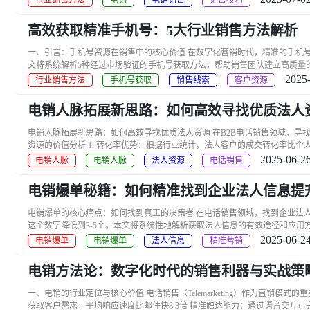
行业销售方法
电销
电话销售
销售技巧
高效获取精准手机号：5大行业销售方法解析
一、引言：手机号资源在销售中的核心价值 在数字化营销时代，精准的手机号资源
文将系统解析5种经过市场验证的手机号获取方法，帮助销售团队建立高质量的客
2025-
行业销售方法
手机号获取
销售线索
客户资源
电销人脉拓展新思路：如何高效寻找优质法人
电销人脉拓展新思路：如何高效寻找优质法人资源 在B2B电话销售领域，
资源的价值分析 1. 转化率优势：根据行业统计，法人客户的成交转化率比个人客户高
2025-06-26
电销人脉
电销人脉
法人资源
电话销售
电销爆单秘籍：如何精准找到企业法人信息提
电销爆单的核心痛点：如何找到真正的决策者 在电话销售领域，找到企业法人
这个数字降低到3-5个。本文将系统性地解析获取法人信息的有效途径和应用方法。
2025-06-24
电销爆单
电销爆单
法人信息
精准营销
电销方法论：数字化时代的销售利器与实战策
一、电销的行业定位与核心价值 电话销售（Telemarketing）作为直销模式的重
获取客户需求，平均响应速度比邮件快8.3倍 精准触达能力：通过语音交互可完