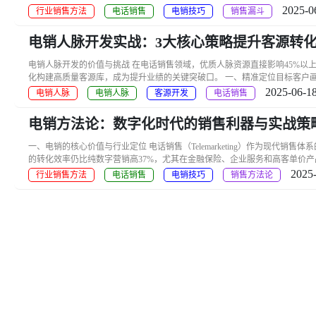
2025-0
行业销售方法
电话销售
电销技巧
销售漏斗
电销人脉开发实战：3大核心策略提升客源转
电销人脉开发的价值与挑战 在电话销售领域，优质人脉资源直接影响45%以
化构建高质量客源库，成为提升业绩的关键突破口。 一、精准定位目标客户画像
2025-06-18
电销人脉
电销人脉
客源开发
电话销售
电销方法论：数字化时代的销售利器与实战策
一、电销的核心价值与行业定位 电话销售（Telemarketing）作为现代销售
的转化效率仍比纯数字营销高37%，尤其在金融保险、企业服务和高客单价产品领域
2025-
行业销售方法
电话销售
电销技巧
销售方法论