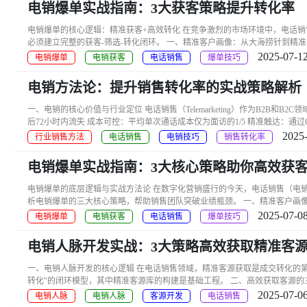
电销爆单实战指南：3大获客策略提升转化率
电销爆单的核心逻辑：精准获客+高效转化 在竞争激烈的市场环境中，电话销售仍
必须建立完整的获客-筛选-转化闭环。 一、精准客户画像：从大海捞针到精准狙击 
2025-07-12
电销爆单
电销获客
电话销售
爆单技巧
电销方法论：提升销售转化率的实战策略解析
一、电销的核心价值与行业定位 电话销售（Telemarketing）作为B2B和B
后72小时内流失 成本可控：平均单次通话成本仅为面访的1/5 精准触达：通过C
2025-
行业销售方法
电话销售
电销技巧
销售转化率
电销爆单实战指南：3大核心策略助你高效获
电销爆单的底层逻辑与实战方法论 在数字化营销盛行的今天，电话销售（电销）仍
析电销爆单的三大核心策略，帮助销售团队突破业绩瓶颈。 一、精准客户画像：
2025-07-08
电销爆单
电销获客
电话销售
爆单技巧
电销人脉开发实战：3大策略高效获取精准客
一、电销人脉开发的核心逻辑 在电话销售领域，精准客源获取是成交转化的第一
转化"的闭环模型，其中精准客源库的构建是基础工程。 二、高效获取客源的3大实战
2025-07-06
电销人脉
电销人脉
客源开发
电话销售